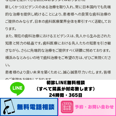
新しくかつエビデンスのある治療を取り入れ、常に日本国内でも先端
的な治療を提供し続けることにより、患者様への良質な歯科治療の
ご提供のみならず、日本の歯科医療業界全体を牽引すべく活動してお
ります。
また、現在の歯科治療におけるエビデンスは、先人から生み出された
知恵と努力の結晶です。歯科医療における先人たちの知恵を引き継
ぎながら、さらに先端的な治療をご提供すべく研鑽に努めております。
横浜みなとみらいの地で歯科治療をご希望の方は、ぜひご来院くださ
い。
患者様のより良い未来を築くために、誠心誠意尽力いたします。皆様
のご来院をお待ちしております。
日本口腔インプラント学会
日本顎顔面インプラント学会
ITI
（International Team for Implantology)