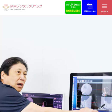
menu
診療カレンダー
ホーム
症例集
はじめての方へ
スタッフ募集
医院紹介・アクセス
予約・お問合せ
スタッフ紹介
ブログ
料金表
歯科コラム
インプラントによる治療