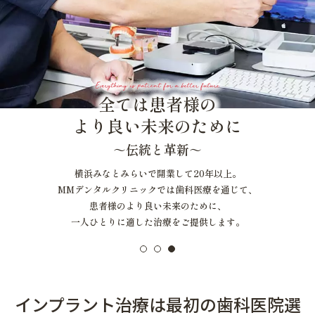
マイクロスコープを用いた治療
矯正歯科
審美的治療
Everything is patient for a better future
予防・メインテナンス
全ては患者様の
一般診療
より良い未来のために
～伝統と革新～
横浜みなとみらいで開業して20年以上。
MMデンタルクリニックでは歯科医療を通じて、
患者様のより良い未来のために、
一人ひとりに適した治療をご提供します。
インプラント治療は最初の歯科医院選