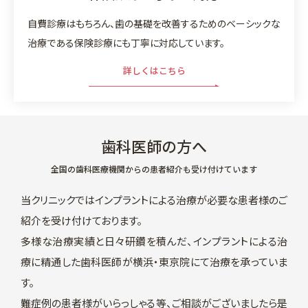
自費診療はもちろん、歯の基礎を改善するためのベーシックな
治療である保険診療にも丁寧に対応しています。
詳しくはこちら
換気時間・間隔・回数を強化し、定期的に院内の空気
の入れ換えを行っています。
手洗い・うがい・アルコールによる消毒を徹底してい
ます。
歯科医師の方へ
衛生対策を強化し、ドアノブなど患者様の手に触れや
全国の歯科医療機関からの患者紹介も受け付けています
すい箇所は、診療時間内にも定期的に除菌・消毒を行
なっています。
当クリニックではインプラントによる治療が必要な患者様のご
歯を削るタービン（回転切削器具）などの診療器具
紹介を受け付けております。
は、患者様ごとに交換・滅菌し、器具の滅菌にはヨー
多様な治療実績と日々研鑽を積んだ、インプラントによる治
ロッパ基準のクラスB滅菌器を使用しています。
療に精通した歯科医師が横浜・東京院にて治療を承っていま
スタッフのグローブ（手袋）、患者様のエプロン・紙
す。
コップなどは、ディスポーザブル（使い捨て）にして
難症例の患者様がいらっしゃる等、ご相談がございましたら是