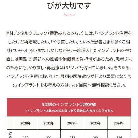
びが大切です
Important
MMデンタルクリニック（横浜みなとみらい）には、「インプラント治療を
したけど再治療したい」「やり直したい」といった患者さまが多くご相
談にいらっしゃいます。
しかしながら、一度埋入したインプラントのやり
直しは困難で、患部への影響や治療費の負担増があるため、患者さま
のためにも、やり直し・再治療はほとんど行なっていません。
そのため、
インプラント治療においては、最初の医院選びが何より重要になりま
す。インプラントをお考えの方は、まず当院へ無料相談ください。
5年間のインプラント治療実績
※インプラント本体のみの本数であり歯数は含まれておりません
2020年
2021年
2022年
2023年
2024年
症
例
179
221
231
264
316