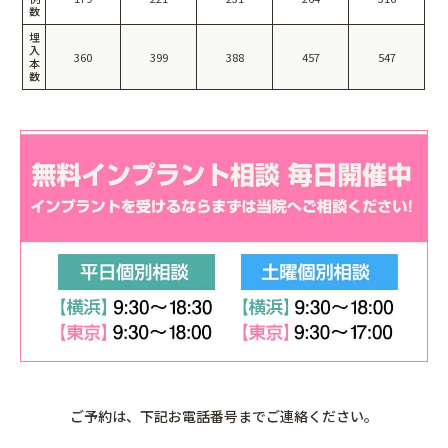
数
埋
入
360
399
388
457
547
本
数
ご予約は、下記お電話番号までご連絡ください。