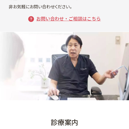
います。
非お気軽にお問い合わせください。
スタッフはマスクを着用しています。
お問い合わせ・ご相談はこちら
スタッフはゴーグルと防護衣を、可能な限り着用して
います。
予約数を制限し、患者様間で十分な間隔を保てる環境
で治療を実施しています。
発熱・咳・全身痛などの症状がある場合は、受診をお
控えください。
ご来院時に手指の消毒をお願いいたします。
待合室などではマスクの着用をお願いいたします。
感染予防のため、ウォーターサーバーや雑誌などを一
時的に撤去しています。
必要に応じて、熱中症予防のための水分持参をお願い
します。
診療案内