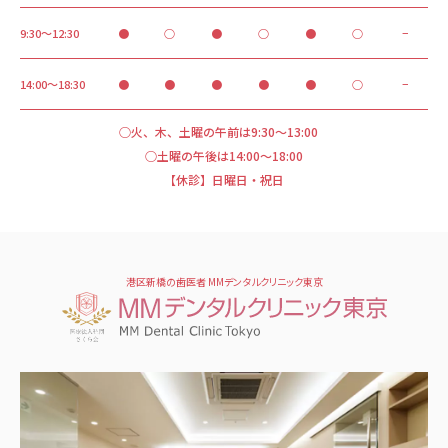
9:30～12:30
●
○
●
○
●
○
−
14:00～18:30
●
●
●
●
●
○
−
○火、木、土曜の午前は9:30～13:00
○土曜の午後は14:00～18:00
【休診】日曜日・祝日
港区新橋の歯医者 MMデンタルクリニック東京