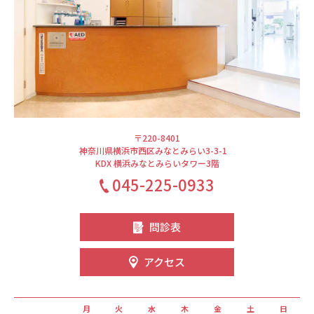
〒220-8401
神奈川県横浜市西区みなとみらい3-3-1
KDX 横浜みなとみらいタワー3階
045-225-0933
問診表
アクセス
月
火
水
木
金
土
日