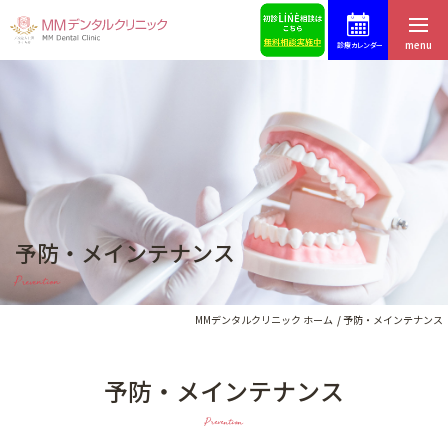
menu
診療カレンダー
ホーム
症例集
はじめての方へ
スタッフ募集
医院紹介・アクセス
予約・お問合せ
予防・メインテナンス
スタッフ紹介
ブログ
Prevention
料金表
歯科コラム
MMデンタルクリニック ホーム
予防・メインテナンス
予防・メインテナンス
インプラントによる治療
Prevention