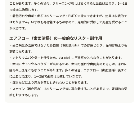
ことがあります。多くの場合、クリーニング後しばらくすると出血は治まり、1～2日
で歯肉は治癒します。
・着色汚れや歯垢・歯石はクリーニング・PMTCで除去できますが、効果は永続的で
はありません。いずれも再付着するものなので、定期的に受診して処置を受けること
が大切です。
エアフロー（歯面清掃）の一般的なリスク・副作用
・歯の病気の治療ではないため自費（保険適用外）での診療となり、保険診療よりも
高額になります。
・ナトリウムパウダーを使うため、お口の中に不快感をともなうことがあります。
・歯肉にナトリウムパウダーが当たるため、歯肉の腫れや歯肉炎のある方は、まれに
痛みや出血をともなうことがあります。多くの場合、エアフロー（歯面清掃）後すぐ
に出血は治まり、1～2日で歯肉は治癒していきます。
・症状などにより汚れを落としきれないことがあります。
・ステイン（着色汚れ）はクリーニング後に再付着することがあるので、定期的な受
診をおすすめします。