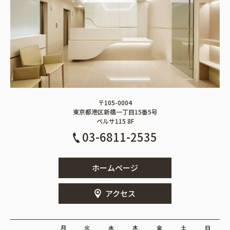
〒105-0004
東京都港区新橋一丁目15番5号
ペルサ115 8F
03-6811-2535
ホームページ
アクセス
月
火
水
木
金
土
日