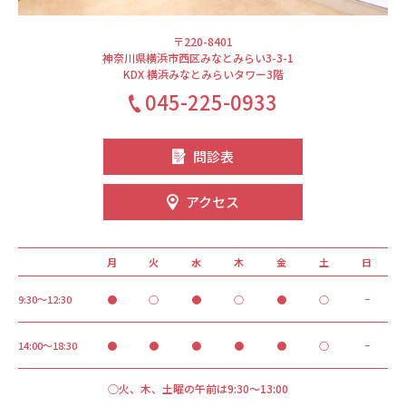
〒220-8401
神奈川県横浜市西区みなとみらい3-3-1
KDX 横浜みなとみらいタワー3階
045-225-0933
問診表
アクセス
月
火
水
木
金
土
日
9:30～12:30
●
○
●
○
●
○
−
14:00～18:30
●
●
●
●
●
○
−
○火、木、土曜の午前は9:30～13:00