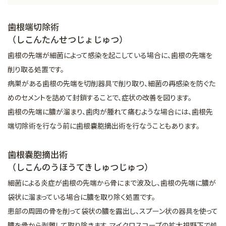
歯根端切除術
（しこんたんせつじょじゅつ）
歯根の先端が細菌によって感染を起こしている場合に、歯根の先端を
削り取る処置です。
病巣がある歯根の先端を切削器具で削り取り、細菌の再感染を防ぐた
めのセメントを詰めて封鎖することで、症状の改善を図ります。
歯根の先端に膿が溜まり、歯肉が腫れて痛むような場合には、歯根先
端切除術を行なう前に歯根嚢胞摘出術を行なうこともあります。
歯根嚢胞摘出術
（しこんのうほうてきしゅつじゅつ）
細菌による炎症が歯根の先端から骨にまで波及し、歯根の先端に膿が
袋状に溜まっている場合に膿を取り除く処置です。
患部の周囲の骨を削って袋状の膿を露出し、スプーン状の器具を使って
膿を骨から剥離して取り除きます。マイクロスコープの拡大視野下で処