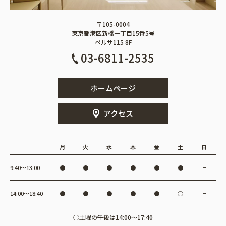
〒105-0004
東京都港区新橋一丁目15番5号
ペルサ115 8F
03-6811-2535
ホームページ
アクセス
月
火
水
木
金
土
日
9:40〜13:00
●
●
●
●
●
●
−
14:00〜18:40
●
●
●
●
●
○
−
○土曜の午後は14:00～17:40