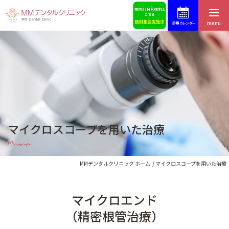
menu
診療カレンダー
ホーム
症例集
はじめての方へ
スタッフ募集
医院紹介・アクセス
予約・お問合せ
マイクロスコープを用いた治療
スタッフ紹介
ブログ
Microscope
料金表
歯科コラム
MMデンタルクリニック ホーム
マイクロスコープを用いた治療
マイクロエンド
インプラントによる治療
（精密根管治療）