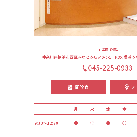
〒220-8401
神奈川県横浜市西区みなとみらい3-3-1
KDX 横浜
045-225-0933
問診表
ア
月
火
水
木
9:30～12:30
●
○
●
○