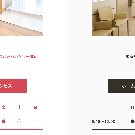
みなとみらいタワー3階
東京
クセス
ホーム
金
土
日
月
●
○
−
9:40〜13:00
●