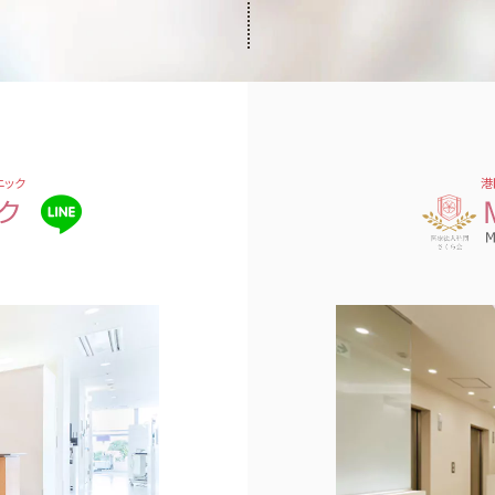
ニック
港