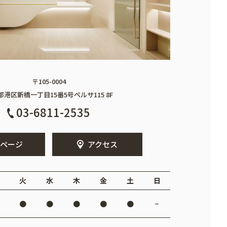
〒105-0004
都港区新橋一丁目15番5号
ペルサ115 8F
03-6811-2535
ページ
アクセス
火
水
木
金
土
日
●
●
●
●
●
−