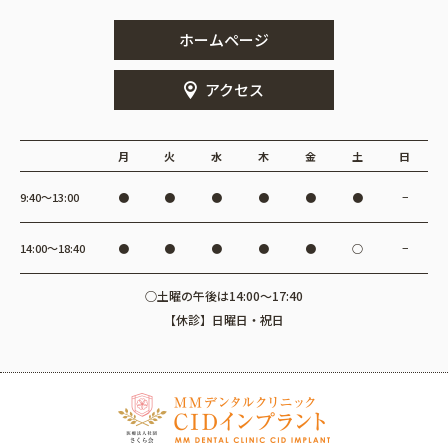
ホームページ
アクセス
月
火
水
木
金
土
日
9:40〜13:00
●
●
●
●
●
●
−
14:00〜18:40
●
●
●
●
●
○
−
○土曜の午後は14:00～17:40
【休診】日曜日・祝日