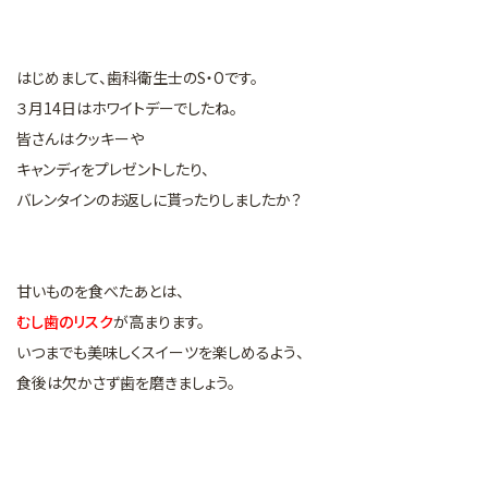
マイクロスコープを用いた治療
矯正歯科
はじめまして、歯科衛生士のS・Oです。
審美的治療
３月14日はホワイトデーでしたね。
皆さんはクッキーや
予防・メインテナンス
キャンディをプレゼントしたり、
一般診療
バレンタインのお返しに貰ったりしましたか？
甘いものを食べたあとは、
むし歯のリスク
が高まります。
いつまでも美味しくスイーツを楽しめるよう、
食後は欠かさず歯を磨きましょう。