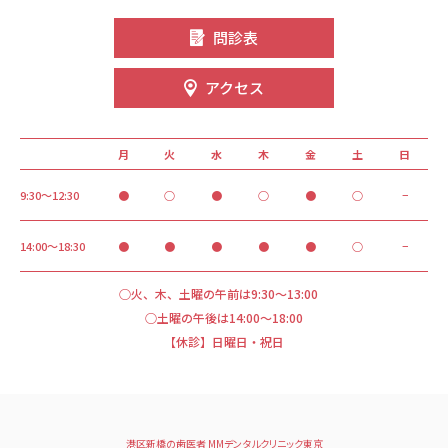
問診表
アクセス
月
火
水
木
金
土
日
9:30～12:30
●
○
●
○
●
○
−
14:00～18:30
●
●
●
●
●
○
−
○火、木、土曜の午前は9:30～13:00
○土曜の午後は14:00～18:00
【休診】日曜日・祝日
港区新橋の歯医者 MMデンタルクリニック東京