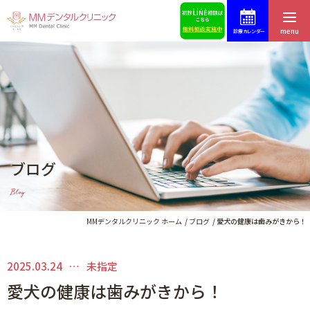
menu
診療カレンダー
ホーム
症例集
はじめての方へ
スタッフ募集
医院紹介・アクセス
予約・お問合せ
ブログ
スタッフ紹介
ブログ
Blog
料金表
歯科コラム
MMデンタルクリニック ホーム
ブログ
愛犬の健康は歯みがきから！
2025.03.24
未指定
インプラントによる治療
愛犬の健康は歯みがきから！