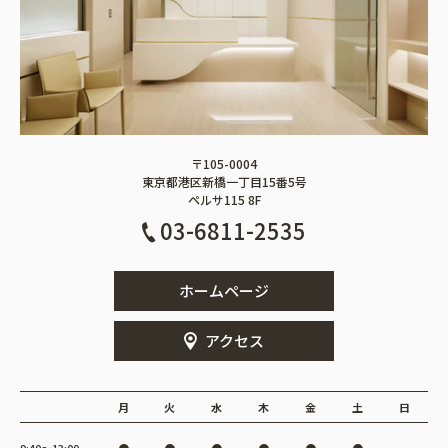
〒105-0004
東京都港区新橋一丁目15番5号
ペルサ115 8F
03-6811-2535
ホームページ
アクセス
月
火
水
木
金
土
日
9:40〜13:00
●
●
●
●
●
●
−