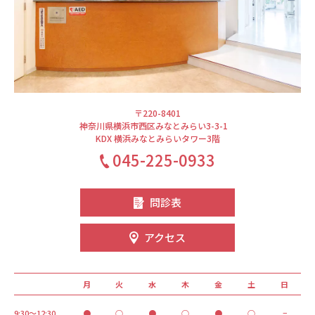
〒220-8401
神奈川県横浜市西区みなとみらい3-3-1
KDX 横浜みなとみらいタワー3階
045-225-0933
問診表
アクセス
月
火
水
木
金
土
日
9:30～12:30
●
○
●
○
●
○
−