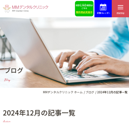
menu
診療カレンダー
ホーム
症例集
はじめての方へ
スタッフ募集
医院紹介・アクセス
予約・お問合せ
ブログ
スタッフ紹介
ブログ
Blog
料金表
歯科コラム
MMデンタルクリニック ホーム
ブログ
2024年12月の記事一覧
2024年12月の記事一覧
インプラントによる治療
Archive