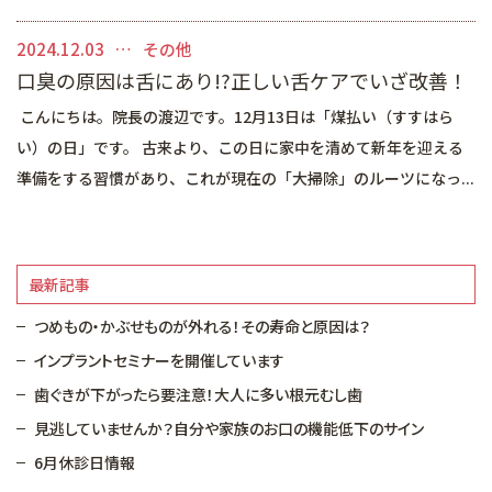
マイクロスコープを用いた治療
矯正歯科
2024.12.03
その他
口臭の原因は舌にあり!?正しい舌ケアでいざ改善！
審美的治療
こんにちは。院長の渡辺です。12月13日は「煤払い（すすはら
予防・メインテナンス
い）の日」です。 古来より、この日に家中を清めて新年を迎える
準備をする習慣があり、これが現在の「大掃除」のルーツになっ...
一般診療
最新記事
つめもの・かぶせものが外れる！その寿命と原因は？
インプラントセミナーを開催しています
歯ぐきが下がったら要注意！大人に多い根元むし歯
見逃していませんか？自分や家族のお口の機能低下のサイン
6月休診日情報