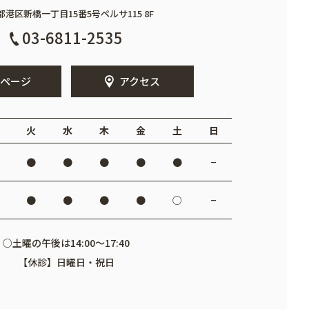
都港区新橋一丁目15番5号
ペルサ115 8F
03-6811-2535
ページ
アクセス
火
水
木
金
土
日
●
●
●
●
●
−
●
●
●
●
○
−
○土曜の午後は14:00～17:40
【休診】日曜日・祝日