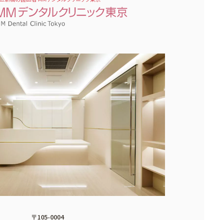
〒105-0004