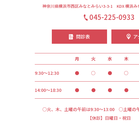
神奈川県横浜市西区みなとみらい3-3-1
KDX 横浜
045-225-0933
問診表
ア
月
火
水
木
9:30～12:30
●
○
●
○
14:00～18:30
●
●
●
●
○火、木、土曜の午前は9:30～13:00
○土曜の午後
【休診】日曜日・祝日