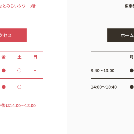
みなとみらいタワー3階
東京
クセス
ホーム
金
土
日
月
●
○
−
9:40〜13:00
●
●
○
−
14:00〜18:40
●
は14:00～18:00