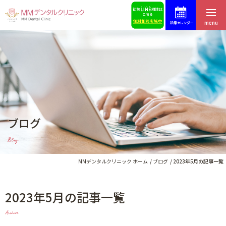
menu
診療カレンダー
ホーム
症例集
はじめての方へ
スタッフ募集
医院紹介・アクセス
予約・お問合せ
ブログ
スタッフ紹介
ブログ
Blog
料金表
歯科コラム
MMデンタルクリニック ホーム
ブログ
2023年5月の記事一覧
2023年5月の記事一覧
インプラントによる治療
Archive