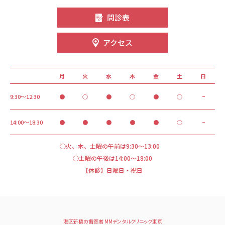
問診表
アクセス
月
火
水
木
金
土
日
9:30～12:30
●
○
●
○
●
○
−
14:00～18:30
●
●
●
●
●
○
−
○火、木、土曜の午前は9:30～13:00
○土曜の午後は14:00～18:00
【休診】日曜日・祝日
港区新橋の歯医者 MMデンタルクリニック東京