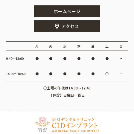
ホームページ
アクセス
月
火
水
木
金
土
日
9:40〜13:00
●
●
●
●
●
●
−
14:00〜18:40
●
●
●
●
●
○
−
○土曜の午後は14:00～17:40
【休診】日曜日・祝日