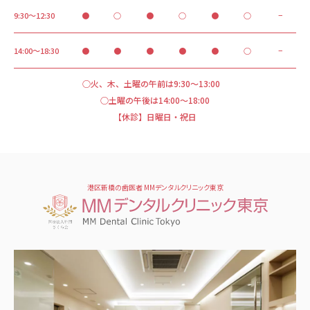
9:30～12:30
●
○
●
○
●
○
−
14:00～18:30
●
●
●
●
●
○
−
○火、木、土曜の午前は9:30～13:00
○土曜の午後は14:00～18:00
【休診】日曜日・祝日
港区新橋の歯医者 MMデンタルクリニック東京