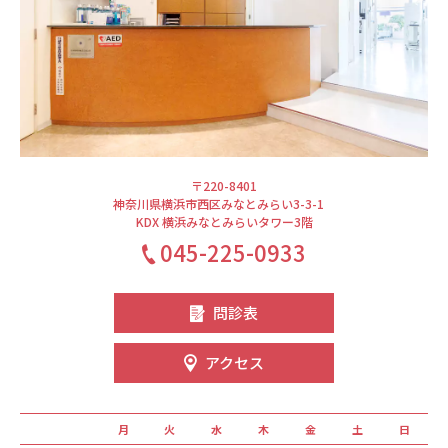
〒220-8401
神奈川県横浜市西区みなとみらい3-3-1
KDX 横浜みなとみらいタワー3階
045-225-0933
問診表
アクセス
月
火
水
木
金
土
日