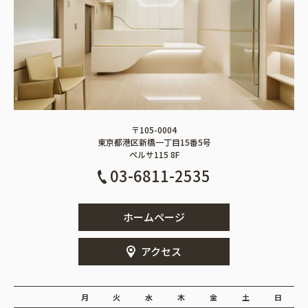
〒105-0004
東京都港区新橋一丁目15番5号
ペルサ115 8F
03-6811-2535
ホームページ
アクセス
月
火
水
木
金
土
日