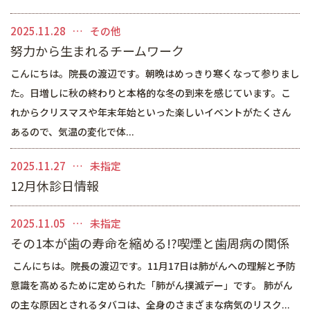
マイクロスコープを用いた治療
矯正歯科
2025.11.28
その他
努力から生まれるチームワーク
審美的治療
こんにちは。院長の渡辺です。朝晩はめっきり寒くなって参りまし
予防・メインテナンス
た。日増しに秋の終わりと本格的な冬の到来を感じています。こ
れからクリスマスや年末年始といった楽しいイベントがたくさん
一般診療
あるので、気温の変化で体...
2025.11.27
未指定
12月休診日情報
2025.11.05
未指定
その1本が歯の寿命を縮める!?喫煙と歯周病の関係
こんにちは。院長の渡辺です。11月17日は肺がんへの理解と予防
意識を高めるために定められた「肺がん撲滅デー」です。 肺がん
の主な原因とされるタバコは、全身のさまざまな病気のリスク...