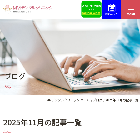
menu
診療カレンダー
ホーム
症例集
はじめての方へ
スタッフ募集
医院紹介・アクセス
予約・お問合せ
ブログ
スタッフ紹介
ブログ
Blog
料金表
歯科コラム
MMデンタルクリニック ホーム
ブログ
2025年11月の記事一覧
2025年11月の記事一覧
インプラントによる治療
Archive