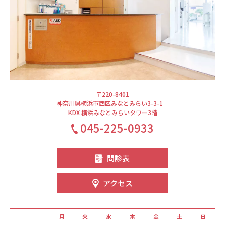
〒220-8401
神奈川県横浜市西区みなとみらい3-3-1
KDX 横浜みなとみらいタワー3階
045-225-0933
問診表
アクセス
月
火
水
木
金
土
日