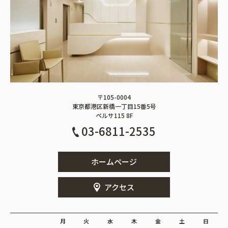
〒105-0004
東京都港区新橋一丁目15番5号
ペルサ115 8F
03-6811-2535
ホームページ
アクセス
月
火
水
木
金
土
日