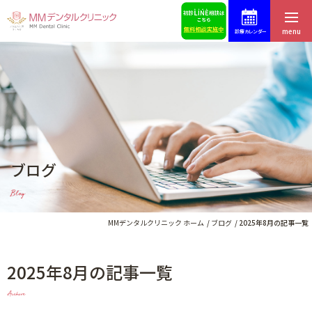
menu
診療カレンダー
ホーム
症例集
はじめての方へ
スタッフ募集
医院紹介・アクセス
予約・お問合せ
ブログ
スタッフ紹介
ブログ
Blog
料金表
歯科コラム
MMデンタルクリニック ホーム
ブログ
2025年8月の記事一覧
2025年8月の記事一覧
インプラントによる治療
Archive