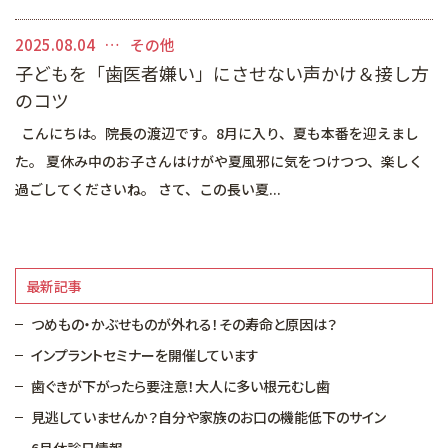
マイクロスコープを用いた治療
矯正歯科
2025.08.04
その他
子どもを「歯医者嫌い」にさせない声かけ＆接し方
審美的治療
のコツ
予防・メインテナンス
こんにちは。院長の渡辺です。8月に入り、夏も本番を迎えまし
た。 夏休み中のお子さんはけがや夏風邪に気をつけつつ、楽しく
一般診療
過ごしてくださいね。 さて、この長い夏...
最新記事
つめもの・かぶせものが外れる！その寿命と原因は？
インプラントセミナーを開催しています
歯ぐきが下がったら要注意！大人に多い根元むし歯
見逃していませんか？自分や家族のお口の機能低下のサイン