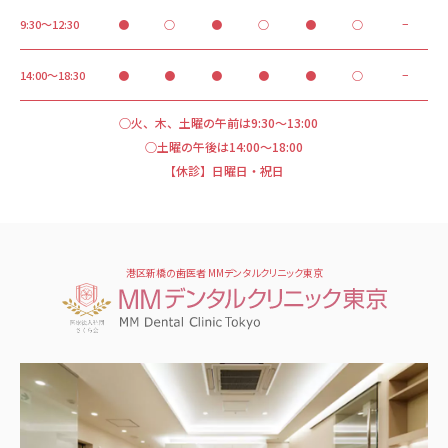
9:30～12:30
●
○
●
○
●
○
−
14:00～18:30
●
●
●
●
●
○
−
○火、木、土曜の午前は9:30～13:00
○土曜の午後は14:00～18:00
【休診】日曜日・祝日
港区新橋の歯医者 MMデンタルクリニック東京