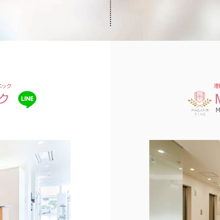
ニック
港