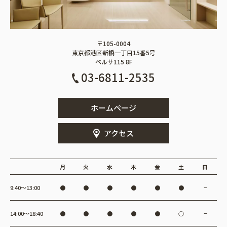
〒105-0004
東京都港区新橋一丁目15番5号
ペルサ115 8F
03-6811-2535
ホームページ
アクセス
月
火
水
木
金
土
日
9:40〜13:00
●
●
●
●
●
●
−
14:00〜18:40
●
●
●
●
●
○
−