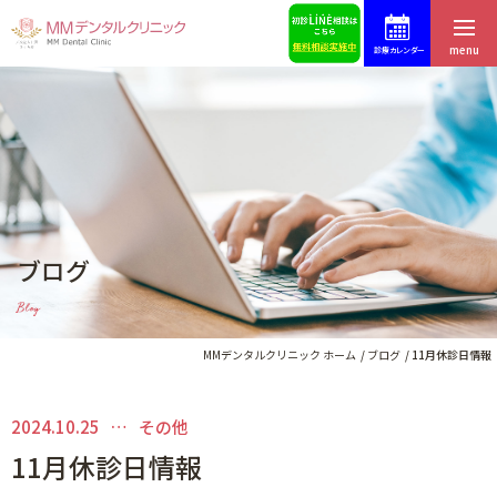
menu
診療カレンダー
ホーム
症例集
はじめての方へ
スタッフ募集
医院紹介・アクセス
予約・お問合せ
ブログ
スタッフ紹介
ブログ
Blog
料金表
歯科コラム
MMデンタルクリニック ホーム
ブログ
11月休診日情報
2024.10.25
その他
インプラントによる治療
11月休診日情報