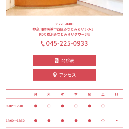
〒220-8401
神奈川県横浜市西区みなとみらい3-3-1
KDX 横浜みなとみらいタワー3階
045-225-0933
問診表
アクセス
月
火
水
木
金
土
日
9:30～12:30
●
○
●
○
●
○
−
14:00～18:30
●
●
●
●
●
○
−