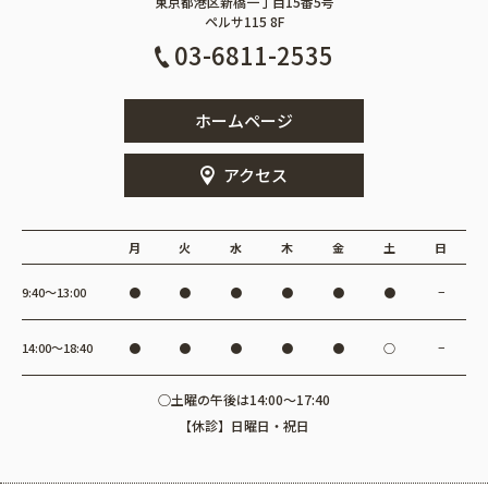
東京都港区新橋一丁目15番5号
ペルサ115 8F
03-6811-2535
ホームページ
アクセス
月
火
水
木
金
土
日
9:40〜13:00
●
●
●
●
●
●
−
14:00〜18:40
●
●
●
●
●
○
−
○土曜の午後は14:00～17:40
【休診】日曜日・祝日