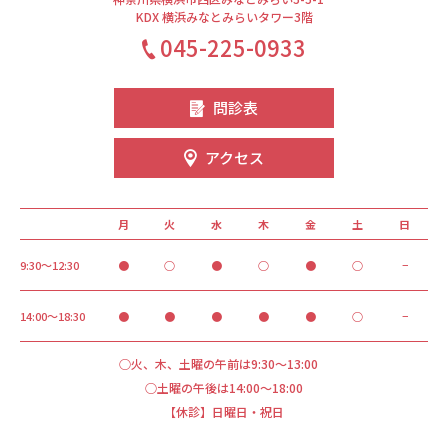
KDX 横浜みなとみらいタワー3階
045-225-0933
問診表
アクセス
月
火
水
木
金
土
日
9:30～12:30
●
○
●
○
●
○
−
14:00～18:30
●
●
●
●
●
○
−
○火、木、土曜の午前は9:30～13:00
○土曜の午後は14:00～18:00
【休診】日曜日・祝日