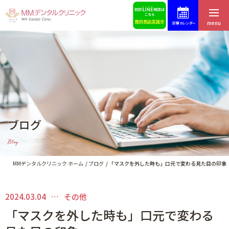
menu
診療カレンダー
ホーム
症例集
はじめての方へ
スタッフ募集
医院紹介・アクセス
予約・お問合せ
ブログ
スタッフ紹介
ブログ
Blog
料金表
歯科コラム
MMデンタルクリニック ホーム
ブログ
「マスクを外した時も」口元で変わる見た目の印象
2024.03.04
その他
インプラントによる治療
「マスクを外した時も」口元で変わる