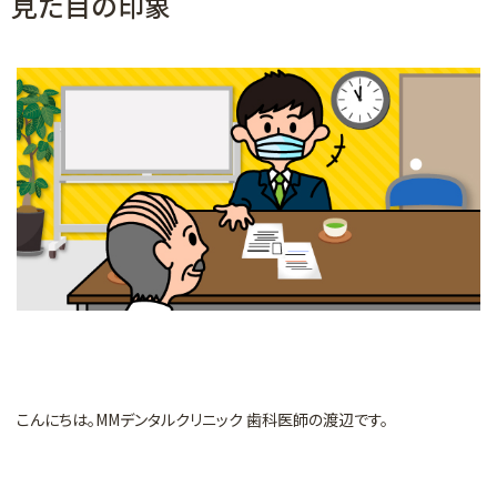
見た目の印象
マイクロスコープを用いた治療
矯正歯科
審美的治療
予防・メインテナンス
一般診療
こんにちは。MMデンタルクリニック 歯科医師の渡辺です。