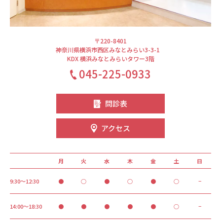
〒220-8401
神奈川県横浜市西区みなとみらい3-3-1
KDX 横浜みなとみらいタワー3階
045-225-0933
問診表
アクセス
月
火
水
木
金
土
日
9:30～12:30
●
○
●
○
●
○
−
14:00～18:30
●
●
●
●
●
○
−