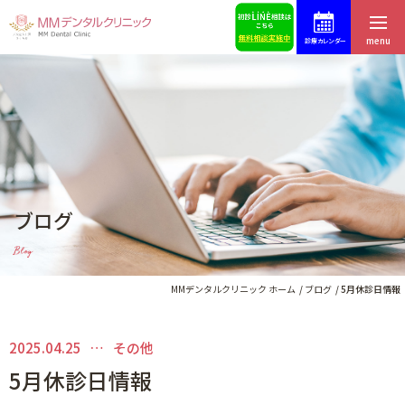
menu
診療カレンダー
ホーム
症例集
はじめての方へ
スタッフ募集
医院紹介・アクセス
予約・お問合せ
ブログ
スタッフ紹介
ブログ
Blog
料金表
歯科コラム
MMデンタルクリニック ホーム
ブログ
5月休診日情報
2025.04.25
その他
インプラントによる治療
5月休診日情報