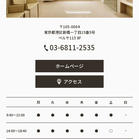
〒105-0004
東京都港区新橋一丁目15番5号
ペルサ115 8F
03-6811-2535
ホームページ
アクセス
月
火
水
木
金
土
日
9:40〜13:00
●
●
●
●
●
●
−
14:00〜18:40
●
●
●
●
●
○
−