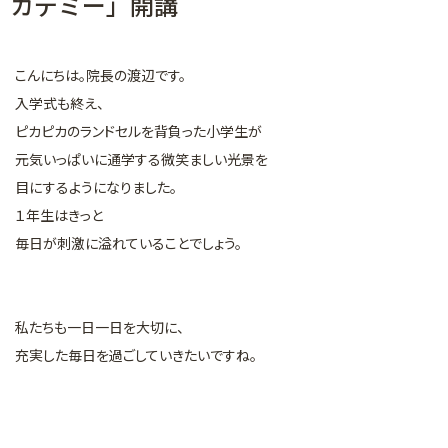
カデミー」開講
マイクロスコープを用いた治療
矯正歯科
こんにちは。院長の渡辺です。
審美的治療
入学式も終え、
予防・メインテナンス
ピカピカのランドセルを背負った小学生が
元気いっぱいに通学する微笑ましい光景を
一般診療
目にするようになりました。
１年生はきっと
毎日が刺激に溢れていることでしょう。
私たちも一日一日を大切に、
充実した毎日を過ごしていきたいですね。