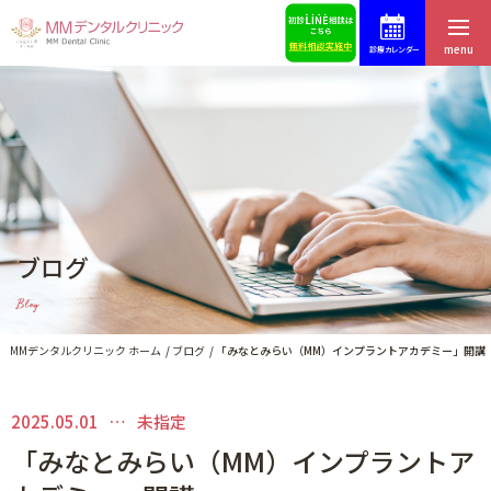
menu
診療カレンダー
ホーム
症例集
はじめての方へ
スタッフ募集
医院紹介・アクセス
予約・お問合せ
ブログ
スタッフ紹介
ブログ
Blog
料金表
歯科コラム
MMデンタルクリニック ホーム
ブログ
「みなとみらい（MM）インプラントアカデミー」開講
2025.05.01
未指定
インプラントによる治療
「みなとみらい（MM）インプラントア