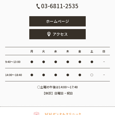
03-6811-2535
ホームページ
アクセス
月
火
水
木
金
土
日
9:40〜13:00
●
●
●
●
●
●
−
14:00〜18:40
●
●
●
●
●
○
−
○土曜の午後は14:00～17:40
【休診】日曜日・祝日