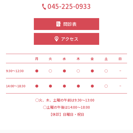
045-225-0933
問診表
アクセス
月
火
水
木
金
土
日
9:30～12:30
●
○
●
○
●
○
−
14:00～18:30
●
●
●
●
●
○
−
○火、木、土曜の午前は9:30～13:00
○土曜の午後は14:00～18:00
【休診】日曜日・祝日