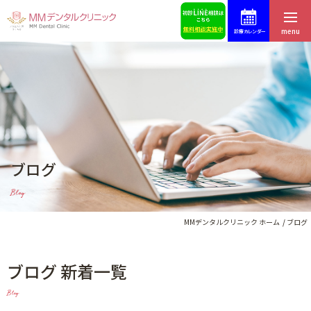
menu
診療カレンダー
ホーム
症例集
はじめての方へ
スタッフ募集
医院紹介・アクセス
予約・お問合せ
ブログ
スタッフ紹介
ブログ
Blog
料金表
歯科コラム
MMデンタルクリニック ホーム
ブログ
ブログ 新着一覧
インプラントによる治療
Blog