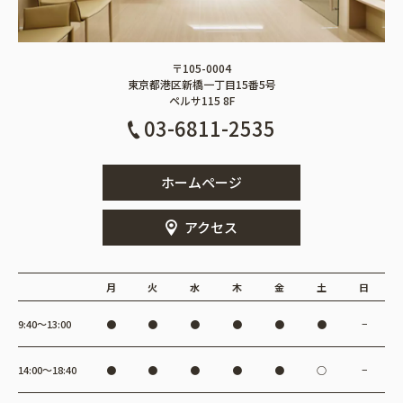
〒105-0004
東京都港区新橋一丁目15番5号
ペルサ115 8F
03-6811-2535
ホームページ
アクセス
月
火
水
木
金
土
日
9:40〜13:00
●
●
●
●
●
●
−
14:00〜18:40
●
●
●
●
●
○
−