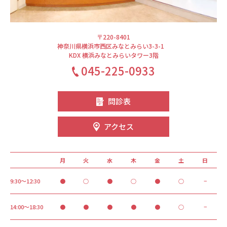
〒220-8401
神奈川県横浜市西区みなとみらい3-3-1
KDX 横浜みなとみらいタワー3階
045-225-0933
問診表
アクセス
月
火
水
木
金
土
日
9:30～12:30
●
○
●
○
●
○
−
14:00～18:30
●
●
●
●
●
○
−