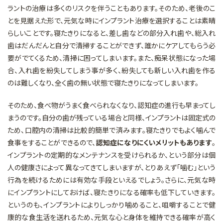
ラントの治療は多くのリスクを伴うこともあります。そのため、老後のこ
とを見据えた形で、元気な時にインプラント治療を選択することは素晴
らしいことです。寝たきりになると、差し歯などの部分入れ歯や、総入れ
歯はだんだんと自分で清掃することができず、誰かにケアしてもらう必
要がでてくるため、清掃に困ってしまいます。また、痴呆状態になった場
合、入れ歯を紛失してしまう事が多く、紛失しても新しい入れ歯を作る
のは難しくなり、全く歯の無い状態で寝たきりになってしまいます。
そのため、食べ物がうまく食べられなくなり、認知症の進行も早まってし
まうのです。自分の歯が残っている場合と同様、インプラントは固定式の
ため、口腔内の清掃は比較的簡単で済みます。寝たきりでもよく噛んで
食事をすることができるので、
認知症になりにくいメリットもあります
。
インプラントの定期的なメンテナンスを受けられるか、という部分は個
人の健康さによって異なってきてしまいますが、とりあえず「噛む」という
行為を続けるためには有効な手段といえるでしょう。さらに、元気な時
にインプラントにしておけば、寝たきりになる確率も低下していきます。
というのも、インプラントによりしっかり噛めること、咀嚼することで健
康的な食生活を送れるため、元気な心と身体を維持できる確率が高く