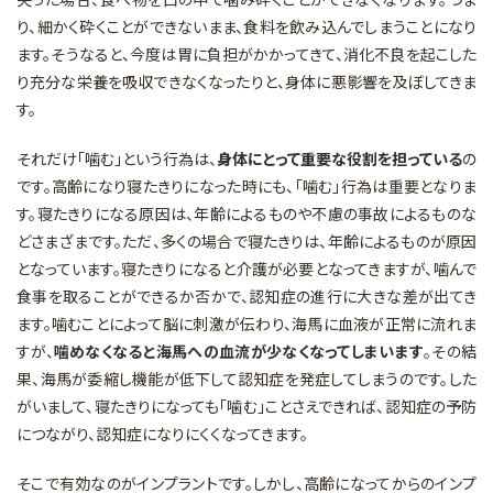
り、細かく砕くことができないまま、食料を飲み込んでしまうことになり
ます。そうなると、今度は胃に負担がかかってきて、消化不良を起こした
り充分な栄養を吸収できなくなったりと、身体に悪影響を及ぼしてきま
す。
それだけ「噛む」という行為は、
身体にとって重要な役割を担っている
の
です。高齢になり寝たきりになった時にも、「噛む」行為は重要となりま
す。寝たきりになる原因は、年齢によるものや不慮の事故によるものな
どさまざまです。ただ、多くの場合で寝たきりは、年齢によるものが原因
となっています。寝たきりになると介護が必要となってきますが、噛んで
食事を取ることができるか否かで、認知症の進行に大きな差が出てき
ます。噛むことによって脳に刺激が伝わり、海馬に血液が正常に流れま
すが、
噛めなくなると海馬への血流が少なくなってしまいます
。その結
果、海馬が委縮し機能が低下して認知症を発症してしまうのです。した
がいまして、寝たきりになっても「噛む」ことさえできれば、認知症の予防
につながり、認知症になりにくくなってきます。
そこで有効なのがインプラントです。しかし、高齢になってからのインプ