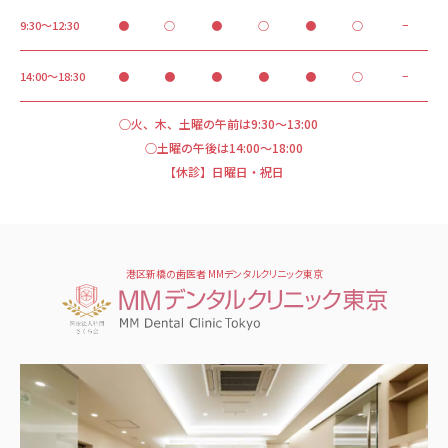
9:30～12:30
●
○
●
○
●
○
−
14:00～18:30
●
●
●
●
●
○
−
○火、木、土曜の午前は9:30～13:00
○土曜の午後は14:00～18:00
【休診】日曜日・祝日
港区新橋の歯医者 MMデンタルクリニック東京