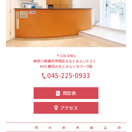
〒220-8401
神奈川県横浜市西区みなとみらい3-3-1
KDX 横浜みなとみらいタワー3階
045-225-0933
問診表
アクセス
月
火
水
木
金
土
日