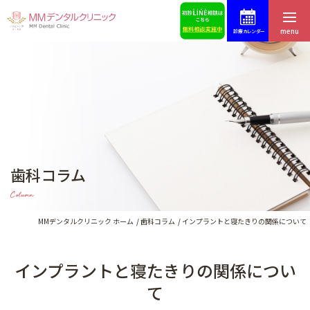
menu
診療カレンダー
ホーム
症例集
はじめての方へ
スタッフ募集
医院紹介・アクセス
予約・お問合せ
歯科コラム
スタッフ紹介
ブログ
Column
料金表
歯科コラム
MMデンタルクリニック ホーム
歯科コラム
インプラントと寝たきりの関係について
インプラントと寝たきりの関係につい
インプラントによる治療
て