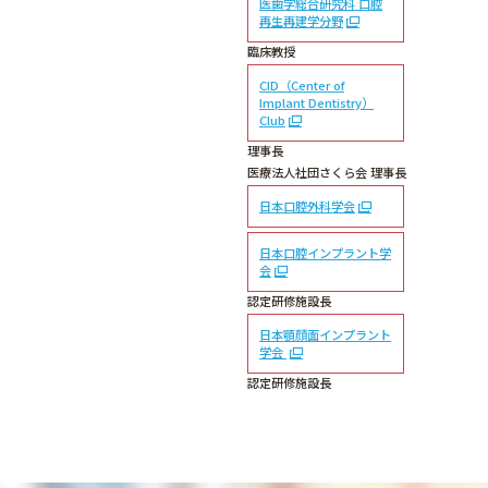
医歯学総合研究科 口腔
再生再建学分野
臨床教授
CID（Center of
Implant Dentistry）
Club
理事長
医療法人社団さくら会 理事長
日本口腔外科学会
日本口腔インプラント学
会
認定研修施設長
日本顎顔面インプラント
学会
認定研修施設長