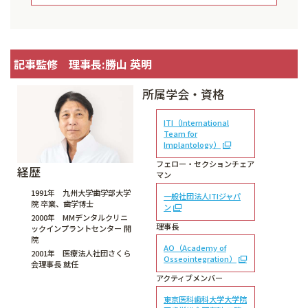
記事監修 理事長:勝山 英明
所属学会・資格
ITI（International
Team for
Implantology）
フェロー・セクションチェア
経歴
マン
1991年 九州大学歯学部大学
一般社団法人ITIジャパ
院 卒業、歯学博士
ン
2000年 MMデンタルクリニ
理事長
ックインプラントセンター 開
院
AO（Academy of
2001年 医療法人社団さくら
Osseointegration）
会理事長 就任
アクティブメンバー
東京医科歯科大学大学院