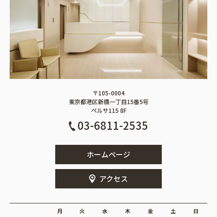
〒105-0004
東京都港区新橋一丁目15番5号
ペルサ115 8F
03-6811-2535
ホームページ
アクセス
月
火
水
木
金
土
日