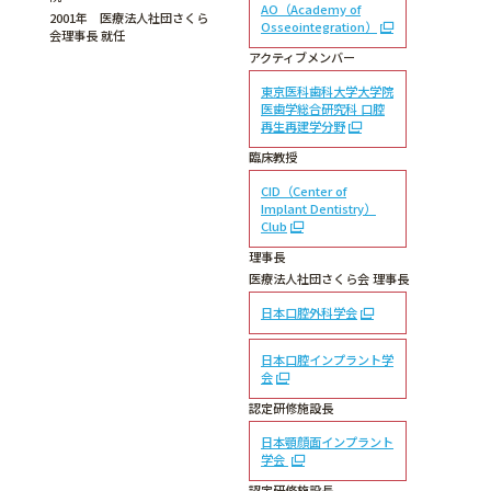
AO（Academy of
2001年 医療法人社団さくら
Osseointegration）
会理事長 就任
アクティブメンバー
東京医科歯科大学大学院
医歯学総合研究科 口腔
再生再建学分野
臨床教授
CID（Center of
Implant Dentistry）
Club
理事長
医療法人社団さくら会 理事長
日本口腔外科学会
日本口腔インプラント学
会
認定研修施設長
日本顎顔面インプラント
学会
認定研修施設長