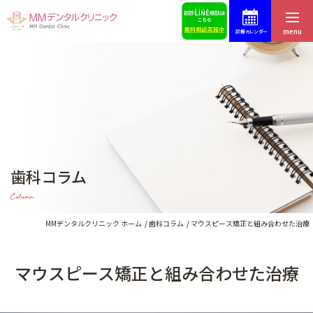
menu
診療カレンダー
ホーム
症例集
はじめての方へ
スタッフ募集
医院紹介・アクセス
予約・お問合せ
歯科コラム
スタッフ紹介
ブログ
Column
料金表
歯科コラム
MMデンタルクリニック ホーム
歯科コラム
マウスピース矯正と組み合わせた治療
マウスピース矯正と組み合わせた治療
インプラントによる治療