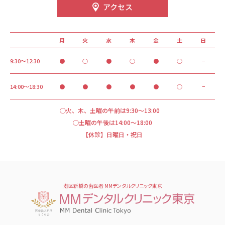
アクセス
月
火
水
木
金
土
日
9:30～12:30
●
○
●
○
●
○
−
14:00～18:30
●
●
●
●
●
○
−
○火、木、土曜の午前は9:30～13:00
○土曜の午後は14:00～18:00
【休診】日曜日・祝日
港区新橋の歯医者 MMデンタルクリニック東京