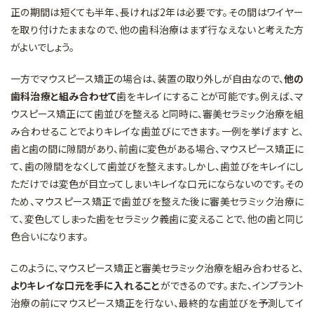
正の期間は短くても半年、長ければ2年は必要です。その間はワイヤー
を取り付けたままなので、他の歯科治療はまず行なえないと考えた方
がよいでしょう。
一方でマウスピース矯正の場合は、装置の取り外しが自由なので、
他の
歯科治療と組み合わせて
歯をキレイにすることが可能です。例えば、マ
ウスピース矯正にて歯並びを整えると同時に、審美セラミック治療を組
み合わせることでよりキレイな歯並びにできます。一例を挙げますと、
歯と歯の間に隙間があり、前歯に変色がある場合、マウスピース矯正に
て、歯の隙間をなくして歯並びを整えます。しかし、歯並びをキレイにし
ただけでは変色が目立ってしまいキレイな口元にならないのです。その
ため、マウスピース矯正で歯並びを整えた後に審美セラミック治療に
て、変色してしまった歯をセラミック義歯に変えることで、他の歯と同じ
色合いになります。
このように、マウスピース矯正と審美セラミック治療を組み合わせると、
よりキレイな口元を手に入れること
ができるのです。また、インプラント
治療の前にマウスピース矯正を行ない、最終的な歯並びを予測してイ