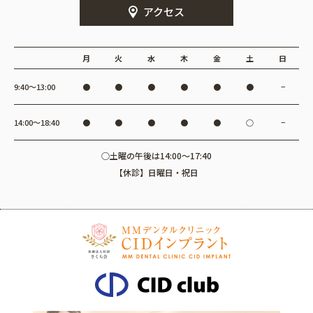
アクセス
月
火
水
木
金
土
日
9:40〜13:00
●
●
●
●
●
●
−
14:00〜18:40
●
●
●
●
●
○
−
○土曜の午後は14:00～17:40
【休診】日曜日・祝日