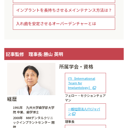
インプラントを長持ちさせるメインテナンス方法は？
入れ歯を安定させるオーバーデンチャーとは
記事監修 理事長:勝山 英明
所属学会・資格
ITI（International
Team for
Implantology）
フェロー・セクションチェア
経歴
マン
1991年 九州大学歯学部大学
一般社団法人ITIジャパ
院 卒業、歯学博士
ン
2000年 MMデンタルクリニ
理事長
ックインプラントセンター 開
院