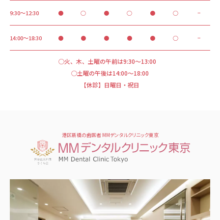
9:30～12:30
●
○
●
○
●
○
−
14:00～18:30
●
●
●
●
●
○
−
○火、木、土曜の午前は9:30～13:00
○土曜の午後は14:00～18:00
【休診】日曜日・祝日
港区新橋の歯医者 MMデンタルクリニック東京