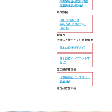
医歯学総合研究科 口腔
再生再建学分野
臨床教授
CID（Center of
Implant Dentistry）
Club
理事長
医療法人社団さくら会 理事長
日本口腔外科学会
日本口腔インプラント学
会
認定研修施設長
日本顎顔面インプラント
学会
認定研修施設長