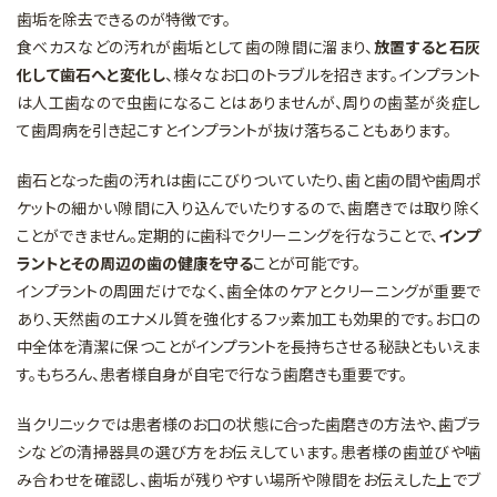
歯垢を除去できるのが特徴です。
食べカスなどの汚れが歯垢として歯の隙間に溜まり、
放置すると石灰
化して歯石へと変化し
、様々なお口のトラブルを招きます。インプラント
は人工歯なので虫歯になることはありませんが、周りの歯茎が炎症し
て歯周病を引き起こすとインプラントが抜け落ちることもあります。
歯石となった歯の汚れは歯にこびりついていたり、歯と歯の間や歯周ポ
ケットの細かい隙間に入り込んでいたりするので、歯磨きでは取り除く
ことができません。定期的に歯科でクリーニングを行なうことで、
インプ
ラントとその周辺の歯の健康を守る
ことが可能です。
インプラントの周囲だけでなく、歯全体のケアとクリーニングが重要で
あり、天然歯のエナメル質を強化するフッ素加工も効果的です。お口の
中全体を清潔に保つことがインプラントを長持ちさせる秘訣ともいえま
す。もちろん、患者様自身が自宅で行なう歯磨きも重要です。
当クリニックでは患者様のお口の状態に合った歯磨きの方法や、歯ブラ
シなどの清掃器具の選び方をお伝えしています。患者様の歯並びや噛
み合わせを確認し、歯垢が残りやすい場所や隙間をお伝えした上でブ