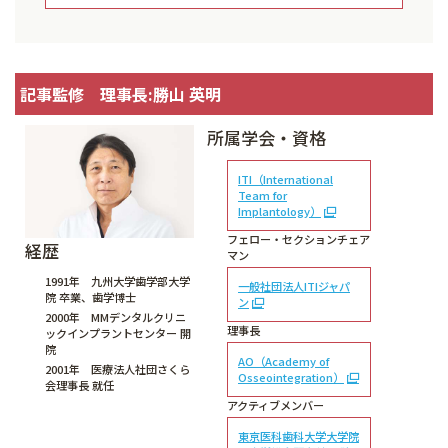
記事監修 理事長:勝山 英明
所属学会・資格
ITI（International
Team for
Implantology）
フェロー・セクションチェア
経歴
マン
1991年 九州大学歯学部大学
一般社団法人ITIジャパ
院 卒業、歯学博士
ン
2000年 MMデンタルクリニ
理事長
ックインプラントセンター 開
院
AO（Academy of
2001年 医療法人社団さくら
Osseointegration）
会理事長 就任
アクティブメンバー
東京医科歯科大学大学院