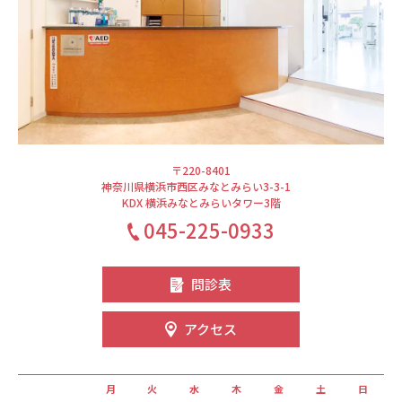
〒220-8401
神奈川県横浜市西区みなとみらい3-3-1
KDX 横浜みなとみらいタワー3階
045-225-0933
問診表
アクセス
月
火
水
木
金
土
日