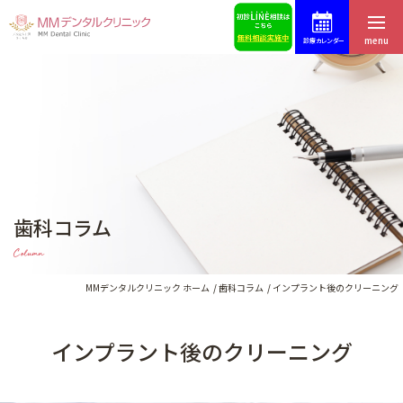
menu
診療カレンダー
ホーム
症例集
はじめての方へ
スタッフ募集
医院紹介・アクセス
予約・お問合せ
歯科コラム
スタッフ紹介
ブログ
Column
料金表
歯科コラム
MMデンタルクリニック ホーム
歯科コラム
インプラント後のクリーニング
インプラント後のクリーニング
インプラントによる治療