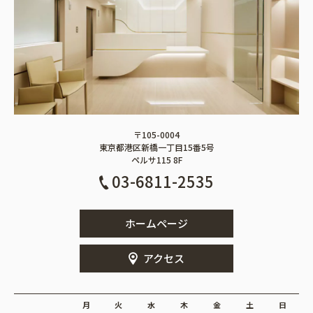
〒105-0004
東京都港区新橋一丁目15番5号
ペルサ115 8F
03-6811-2535
ホームページ
アクセス
月
火
水
木
金
土
日