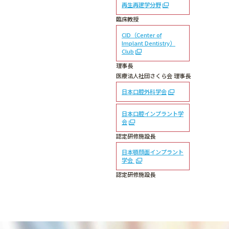
再生再建学分野
臨床教授
CID（Center of
Implant Dentistry）
Club
理事長
医療法人社団さくら会 理事長
日本口腔外科学会
日本口腔インプラント学
会
認定研修施設長
日本顎顔面インプラント
学会
認定研修施設長