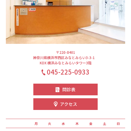
〒220-8401
神奈川県横浜市西区みなとみらい3-3-1
KDX 横浜みなとみらいタワー3階
045-225-0933
問診表
アクセス
月
火
水
木
金
土
日