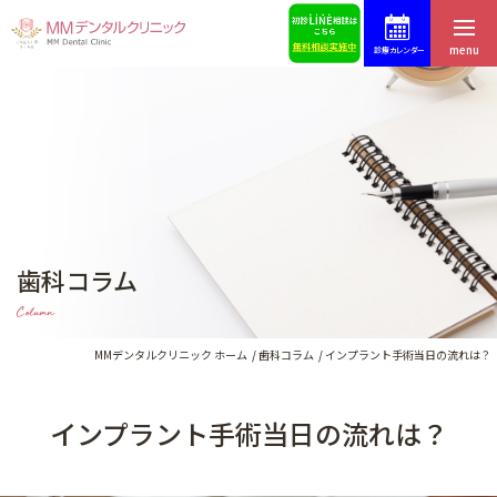
menu
診療カレンダー
ホーム
症例集
はじめての方へ
スタッフ募集
医院紹介・アクセス
予約・お問合せ
歯科コラム
スタッフ紹介
ブログ
Column
料金表
歯科コラム
MMデンタルクリニック ホーム
歯科コラム
インプラント手術当日の流れは？
インプラント手術当日の流れは？
インプラントによる治療