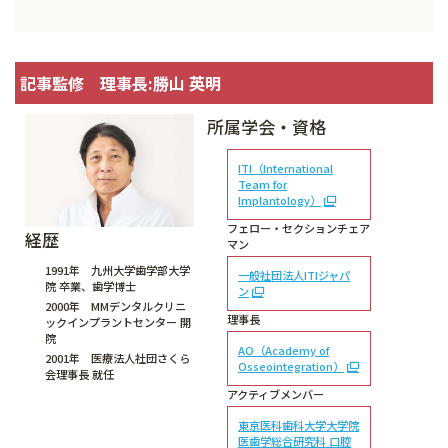
記事監修 理事長:勝山 英明
所属学会・資格
ITI（International
Team for
Implantology）
フェロー・セクションチェア
経歴
マン
1991年 九州大学歯学部大学
一般社団法人ITIジャパ
院 卒業、歯学博士
ン
2000年 MMデンタルクリニ
理事長
ックインプラントセンター 開
院
AO（Academy of
2001年 医療法人社団さくら
Osseointegration）
会理事長 就任
アクティブメンバー
東京医科歯科大学大学院
医歯学総合研究科 口腔