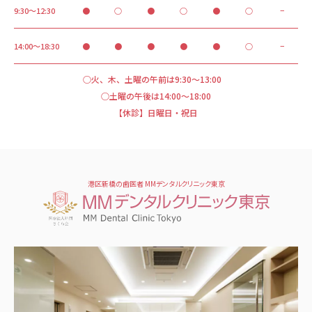
9:30～12:30
●
○
●
○
●
○
−
14:00～18:30
●
●
●
●
●
○
−
○火、木、土曜の午前は9:30～13:00
○土曜の午後は14:00～18:00
【休診】日曜日・祝日
港区新橋の歯医者 MMデンタルクリニック東京