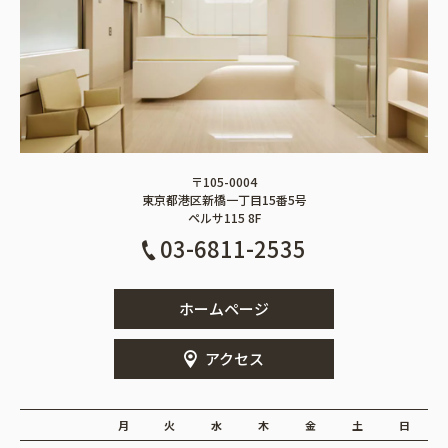
〒105-0004
東京都港区新橋一丁目15番5号
ペルサ115 8F
03-6811-2535
ホームページ
アクセス
月
火
水
木
金
土
日