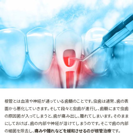
マイクロスコープを用いた治療
矯正歯科
審美的治療
予防・メインテナンス
一般診療
根管とは血液や神経が通っている歯髄のことです。虫歯は通常、歯の表
面から悪化していきます。そして段々と虫歯が進行し、歯髄にまで虫歯
の原因菌が入ってしまうと、歯が痛み出し、腫れてしまいます。そのまま
にしておけば、歯の内部や神経が溶けてしまうのです。そこで歯の内部
の細菌を除去し、
痛みや腫れなどを緩和させるのが根管治療
です。