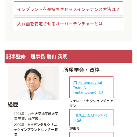
インプラントを長持ちさせるメインテナンス方法は？
入れ歯を安定させるオーバーデンチャーとは
記事監修 理事長:勝山 英明
所属学会・資格
ITI（International
Team for
Implantology）
フェロー・セクションチェア
経歴
マン
1991年 九州大学歯学部大学
一般社団法人ITIジャパ
院 卒業、歯学博士
ン
2000年 MMデンタルクリニ
理事長
ックインプラントセンター 開
院