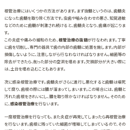
根管治療にはいくつかの方法があります。まず抜髄というのは、歯髄炎
になった歯髄を取り除く方法です。虫歯や噛み合わせの悪さ、知覚過敏
などのために歯髄が刺激され続けると、歯髄炎となり、歯痛が起こりま
す。
この炎症や痛みの緩和のため、
根管治療の抜髄
が行なわれます。丁寧
に歯を切削し、専門の器具で歯の内部の歯髄に処置を施します。内部が
損傷しないように、注意しながら行なわなければなりません。細菌等の
除去ができたら、削った部分の空洞を埋めます。欠損部分が大きい際に
は、土台を埋め込むこともあります。
次に感染根管治療です。歯髄炎がさらに進行し悪化すると歯髄は壊死
して腐り、歯根の際には膿が溜まってしまいます。この場合には、歯髄と
汚れた歯根をきれいにし、膿を取り除かなければなりません。そのため
に、
感染根管治療
を行ないます。
一度根管治療を行なっても、また炎症が再発してしまったら再根管治療
を行ないます。歯根に残っていた細菌が増殖してしまっているので、その