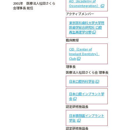
AO（Academy of
2001年 医療法人社団さくら
Osseointegration）
会理事長 就任
アクティブメンバー
東京医科歯科大学大学院
医歯学総合研究科 口腔
再生再建学分野
臨床教授
CID（Center of
Implant Dentistry）
Club
理事長
医療法人社団さくら会 理事長
日本口腔外科学会
日本口腔インプラント学
会
認定研修施設長
日本顎顔面インプラント
学会
認定研修施設長