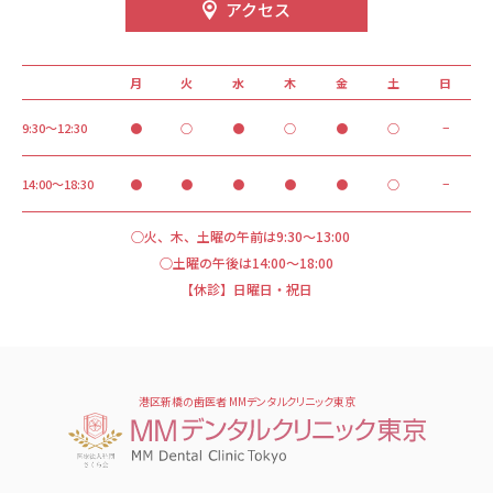
アクセス
月
火
水
木
金
土
日
9:30～12:30
●
○
●
○
●
○
−
14:00～18:30
●
●
●
●
●
○
−
○火、木、土曜の午前は9:30～13:00
○土曜の午後は14:00～18:00
【休診】日曜日・祝日
港区新橋の歯医者 MMデンタルクリニック東京