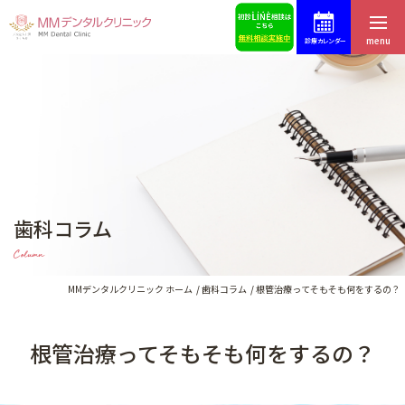
menu
診療カレンダー
ホーム
症例集
はじめての方へ
スタッフ募集
医院紹介・アクセス
予約・お問合せ
歯科コラム
スタッフ紹介
ブログ
Column
料金表
歯科コラム
MMデンタルクリニック ホーム
歯科コラム
根管治療ってそもそも何をするの？
根管治療ってそもそも何をするの？
インプラントによる治療