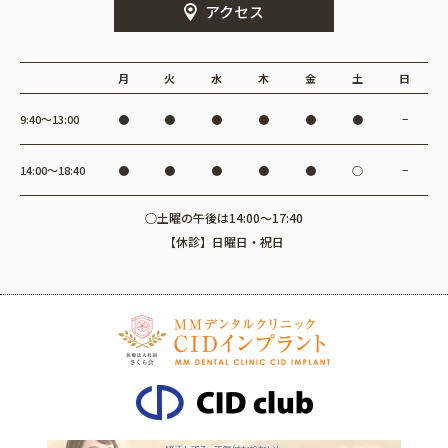
アクセス
月
火
水
木
金
土
日
9:40〜13:00
●
●
●
●
●
●
−
14:00〜18:40
●
●
●
●
●
○
−
○土曜の午後は14:00～17:40
【休診】日曜日・祝日