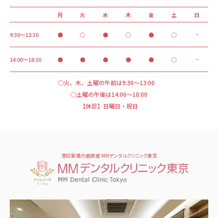
月
火
水
木
金
土
日
9:30～12:30
●
○
●
○
●
○
−
14:00～18:30
●
●
●
●
●
○
−
○火、木、土曜の午前は9:30～13:00
○土曜の午後は14:00～18:00
【休診】日曜日・祝日
港区新橋の歯医者 MMデンタルクリニック東京