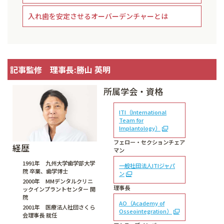
入れ歯を安定させるオーバーデンチャーとは
記事監修 理事長:勝山 英明
所属学会・資格
ITI（International
Team for
Implantology）
フェロー・セクションチェア
経歴
マン
1991年 九州大学歯学部大学
一般社団法人ITIジャパ
院 卒業、歯学博士
ン
2000年 MMデンタルクリニ
理事長
ックインプラントセンター 開
院
AO（Academy of
2001年 医療法人社団さくら
Osseointegration）
会理事長 就任