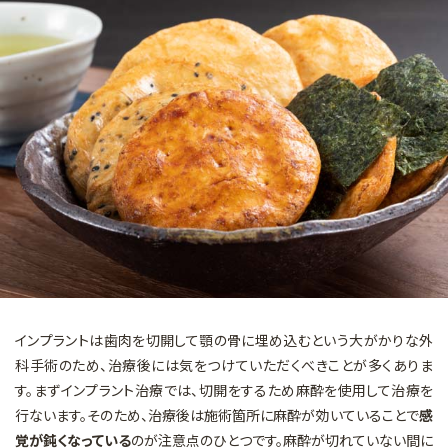
マイクロスコープを用いた治療
矯正歯科
審美的治療
予防・メインテナンス
一般診療
インプラントは歯肉を切開して顎の骨に埋め込むという大がかりな外
科手術のため、治療後には気をつけていただくべきことが多くありま
す。まずインプラント治療では、切開をするため麻酔を使用して治療を
行ないます。そのため、治療後は施術箇所に麻酔が効いていることで
感
覚が鈍くなっている
のが注意点のひとつです。麻酔が切れていない間に