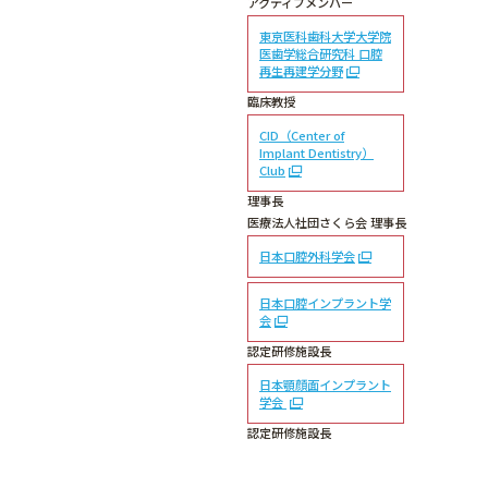
アクティブメンバー
東京医科歯科大学大学院
医歯学総合研究科 口腔
再生再建学分野
臨床教授
CID（Center of
Implant Dentistry）
Club
理事長
医療法人社団さくら会 理事長
日本口腔外科学会
日本口腔インプラント学
会
認定研修施設長
日本顎顔面インプラント
学会
認定研修施設長