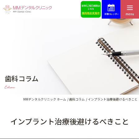
menu
診療カレンダー
ホーム
症例集
はじめての方へ
スタッフ募集
医院紹介・アクセス
予約・お問合せ
歯科コラム
スタッフ紹介
ブログ
Column
料金表
歯科コラム
MMデンタルクリニック ホーム
歯科コラム
インプラント治療後避けるべきこと
インプラント治療後避けるべきこと
インプラントによる治療