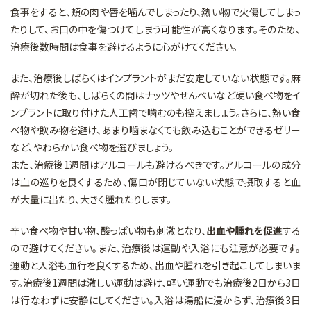
食事をすると、頬の肉や唇を噛んでしまったり、熱い物で火傷してしまっ
たりして、お口の中を傷つけてしまう可能性が高くなります。そのため、
治療後数時間は食事を避けるように心がけてください。
また、治療後しばらくはインプラントがまだ安定していない状態です。麻
酔が切れた後も、しばらくの間はナッツやせんべいなど硬い食べ物をイ
ンプラントに取り付けた人工歯で噛むのも控えましょう。さらに、熱い食
べ物や飲み物を避け、あまり噛まなくても飲み込むことができるゼリー
など、やわらかい食べ物を選びましょう。
また、治療後1週間はアルコールも避けるべきです。アルコールの成分
は血の巡りを良くするため、傷口が閉じていない状態で摂取すると血
が大量に出たり、大きく腫れたりします。
辛い食べ物や甘い物、酸っぱい物も刺激となり、
出血や腫れを促進
する
ので避けてください。また、治療後は運動や入浴にも注意が必要です。
運動と入浴も血行を良くするため、出血や腫れを引き起こしてしまいま
す。治療後1週間は激しい運動は避け、軽い運動でも治療後2日から3日
は行なわずに安静にしてください。入浴は湯船に浸からず、治療後3日