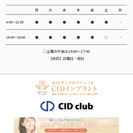
月
火
水
木
金
土
日
9:40〜13:00
●
●
●
●
●
●
−
14:00〜18:40
●
●
●
●
●
○
−
○土曜の午後は14:00～17:40
【休診】日曜日・祝日